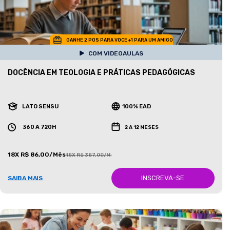
GANHE 2 POS PARA VOCE +1 PARA UM AMIGO
COM VIDEOAULAS
DOCÊNCIA EM TEOLOGIA E PRÁTICAS PEDAGÓGICAS
LATO SENSU
100% EAD
360 A 720H
2 A 12 MESES
18X R$ 86,00/Mês
18X R$ 387,00/Mês
INSCREVA-SE
SAIBA MAIS