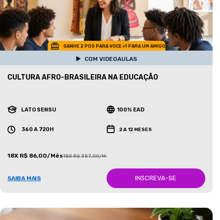
GANHE 2 POS PARA VOCE +1 PARA UM AMIGO
COM VIDEOAULAS
CULTURA AFRO-BRASILEIRA NA EDUCAÇÃO
LATO SENSU
100% EAD
360 A 720H
2 A 12 MESES
18X R$ 86,00/Mês
18X R$ 387,00/Mês
INSCREVA-SE
SAIBA MAIS