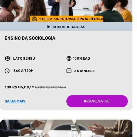
GANHE 2 POS PARA VOCE +1 PARA UM AMIGO
COM VIDEOAULAS
ENSINO DA SOCIOLOGIA
LATO SENSU
100% EAD
360 A 720H
2 A 12 MESES
18X R$ 86,00/Mês
18X R$ 387,00/Mês
INSCREVA-SE
SAIBA MAIS