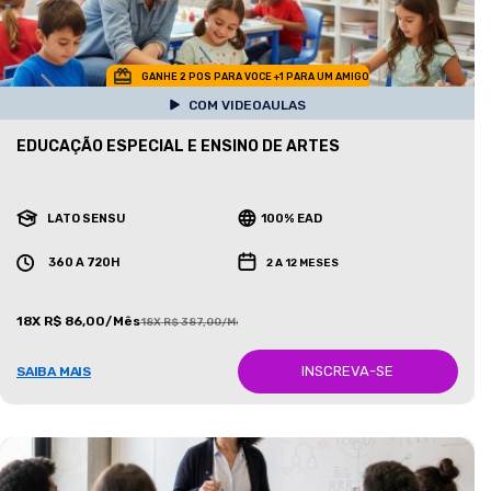
GANHE 2 POS PARA VOCE +1 PARA UM AMIGO
COM VIDEOAULAS
EDUCAÇÃO ESPECIAL E ENSINO DE ARTES
LATO SENSU
100% EAD
360 A 720H
2 A 12 MESES
18X R$ 86,00/Mês
18X R$ 387,00/Mês
INSCREVA-SE
SAIBA MAIS