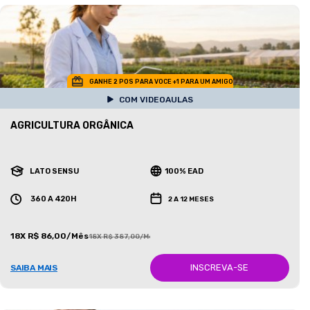
GANHE 2 POS PARA VOCE +1 PARA UM AMIGO
COM VIDEOAULAS
AGRICULTURA ORGÂNICA
LATO SENSU
100% EAD
360 A 420H
2 A 12 MESES
18X R$ 86,00/Mês
18X R$ 387,00/Mês
INSCREVA-SE
SAIBA MAIS