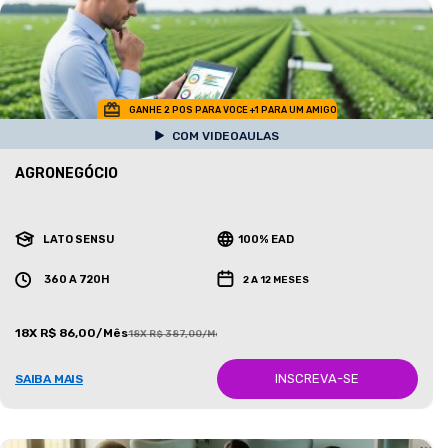
GANHE 2 POS PARA VOCE +1 PARA UM AMIGO
COM VIDEOAULAS
AGRONEGÓCIO
LATO SENSU
100% EAD
360 A 720H
2 A 12 MESES
18X R$ 86,00/Mês
18X R$ 387,00/Mês
INSCREVA-SE
SAIBA MAIS