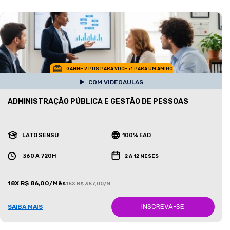
GANHE 2 POS PARA VOCE +1 PARA UM AMIGO
COM VIDEOAULAS
ADMINISTRAÇÃO PÚBLICA E GESTÃO DE PESSOAS
LATO SENSU
100% EAD
360 A 720H
2 A 12 MESES
18X R$ 86,00/Mês
18X R$ 387,00/Mês
INSCREVA-SE
SAIBA MAIS