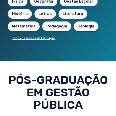
Física
Geografia
Gestão Escolar
História
Letras
Literatura
Matemática
Pedagogia
Teologia
Todos os Cursos de Educação
PÓS-GRADUAÇÃO
EM GESTÃO
PÚBLICA