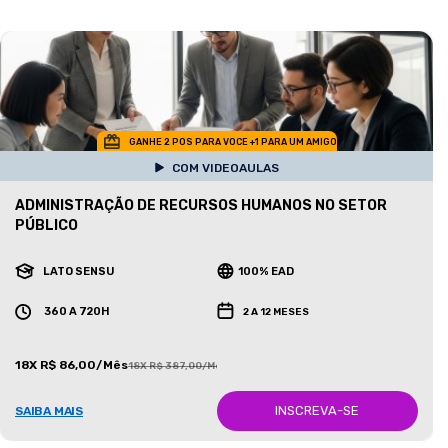
GANHE 2 POS PARA VOCE +1 PARA UM AMIGO
COM VIDEOAULAS
ADMINISTRAÇÃO DE RECURSOS HUMANOS NO SETOR
PÚBLICO
LATO SENSU
100% EAD
360 A 720H
2 A 12 MESES
18X R$ 86,00/Mês
18X R$ 387,00/Mês
INSCREVA-SE
SAIBA MAIS