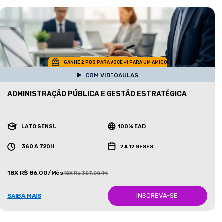
GANHE 2 POS PARA VOCE +1 PARA UM AMIGO
COM VIDEOAULAS
ADMINISTRAÇÃO PÚBLICA E GESTÃO ESTRATÉGICA
LATO SENSU
100% EAD
360 A 720H
2 A 12 MESES
18X R$ 86,00/Mês
18X R$ 387,00/Mês
INSCREVA-SE
SAIBA MAIS