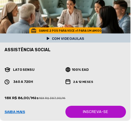
GANHE 2 POS PARA VOCE +1 PARA UM AMIGO
COM VIDEOAULAS
ASSISTÊNCIA SOCIAL
LATO SENSU
100% EAD
360 A 720H
2 A 12 MESES
18X R$ 86,00/Mês
18X R$ 387,00/Mês
INSCREVA-SE
SAIBA MAIS