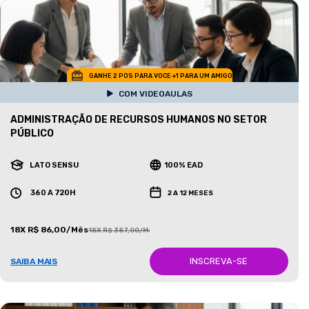
GANHE 2 POS PARA VOCE +1 PARA UM AMIGO
COM VIDEOAULAS
ADMINISTRAÇÃO DE RECURSOS HUMANOS NO SETOR
PÚBLICO
LATO SENSU
100% EAD
360 A 720H
2 A 12 MESES
18X R$ 86,00/Mês
18X R$ 387,00/Mês
INSCREVA-SE
SAIBA MAIS