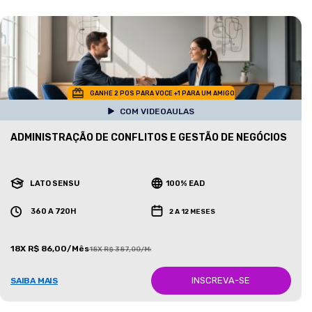
GANHE 2 POS PARA VOCE +1 PARA UM AMIGO
COM VIDEOAULAS
ADMINISTRAÇÃO DE CONFLITOS E GESTÃO DE NEGÓCIOS
LATO SENSU
100% EAD
360 A 720H
2 A 12 MESES
18X R$ 86,00/Mês
18X R$ 387,00/Mês
INSCREVA-SE
SAIBA MAIS