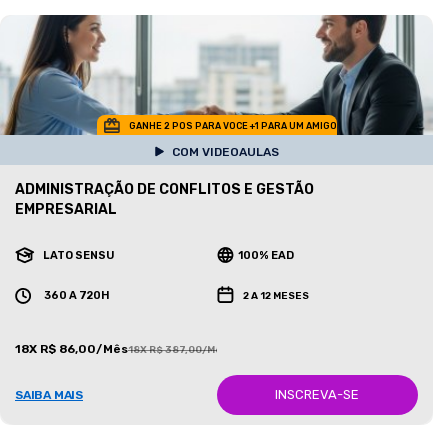
GANHE 2 POS PARA VOCE +1 PARA UM AMIGO
COM VIDEOAULAS
ADMINISTRAÇÃO DE CONFLITOS E GESTÃO
EMPRESARIAL
LATO SENSU
100% EAD
360 A 720H
2 A 12 MESES
18X R$ 86,00/Mês
18X R$ 387,00/Mês
INSCREVA-SE
SAIBA MAIS