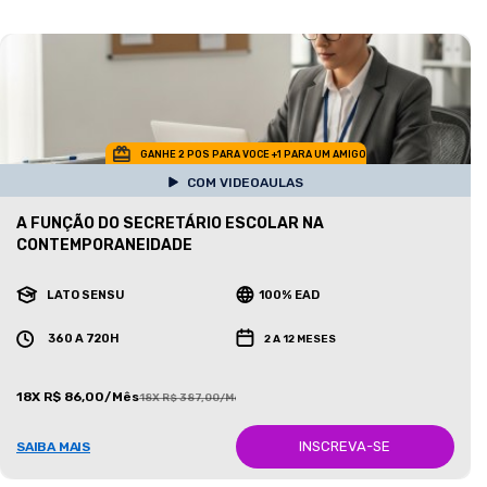
GANHE 2 POS PARA VOCE +1 PARA UM AMIGO
COM VIDEOAULAS
A FUNÇÃO DO SECRETÁRIO ESCOLAR NA
CONTEMPORANEIDADE
LATO SENSU
100% EAD
360 A 720H
2 A 12 MESES
18X R$ 86,00/Mês
18X R$ 387,00/Mês
INSCREVA-SE
SAIBA MAIS