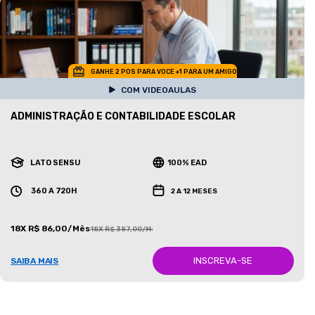
GANHE 2 POS PARA VOCE +1 PARA UM AMIGO
COM VIDEOAULAS
ADMINISTRAÇÃO E CONTABILIDADE ESCOLAR
LATO SENSU
100% EAD
360 A 720H
2 A 12 MESES
18X R$ 86,00/Mês
18X R$ 387,00/Mês
INSCREVA-SE
SAIBA MAIS