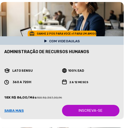
GANHE 2 POS PARA VOCE +1 PARA UM AMIGO
COM VIDEOAULAS
ADMINISTRAÇÃO DE RECURSOS HUMANOS
LATO SENSU
100% EAD
360 A 720H
2 A 12 MESES
18X R$ 86,00/Mês
18X R$ 387,00/Mês
INSCREVA-SE
SAIBA MAIS