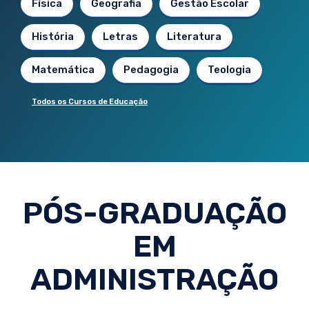
Física
Geografia
Gestão Escolar
História
Letras
Literatura
Matemática
Pedagogia
Teologia
Todos os Cursos de Educação
PÓS-GRADUAÇÃO
EM
ADMINISTRAÇÃO