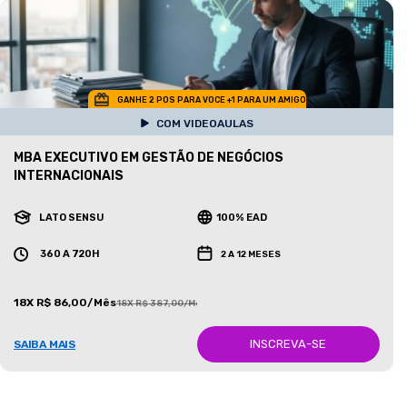
GANHE 2 POS PARA VOCE +1 PARA UM AMIGO
COM VIDEOAULAS
MBA EXECUTIVO EM GESTÃO DE NEGÓCIOS
INTERNACIONAIS
LATO SENSU
100% EAD
360 A 720H
2 A 12 MESES
18X R$ 86,00/Mês
18X R$ 387,00/Mês
INSCREVA-SE
SAIBA MAIS