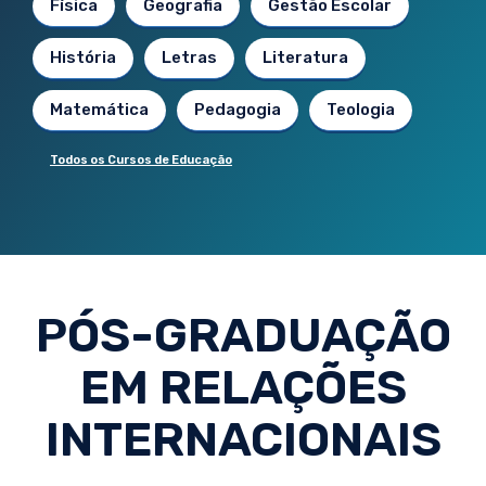
Física
Geografia
Gestão Escolar
História
Letras
Literatura
Matemática
Pedagogia
Teologia
Todos os Cursos de Educação
PÓS-GRADUAÇÃO
EM RELAÇÕES
INTERNACIONAIS