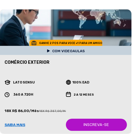
GANHE 2 POS PARA VOCE +1 PARA UM AMIGO
COM VIDEOAULAS
COMÉRCIO EXTERIOR
LATO SENSU
100% EAD
360 A 720H
2 A 12 MESES
18X R$ 86,00/Mês
18X R$ 387,00/Mês
INSCREVA-SE
SAIBA MAIS