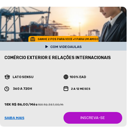
GANHE 2 POS PARA VOCE +1 PARA UM AMIGO
COM VIDEOAULAS
COMÉRCIO EXTERIOR E RELAÇÕES INTERNACIONAIS
LATO SENSU
100% EAD
360 A 720H
2 A 12 MESES
18X R$ 86,00/Mês
18X R$ 387,00/Mês
INSCREVA-SE
SAIBA MAIS