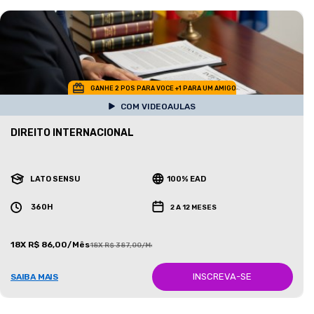
GANHE 2 POS PARA VOCE +1 PARA UM AMIGO
COM VIDEOAULAS
DIREITO INTERNACIONAL
LATO SENSU
100% EAD
360H
2 A 12 MESES
18X R$ 86,00/Mês
18X R$ 387,00/Mês
INSCREVA-SE
SAIBA MAIS