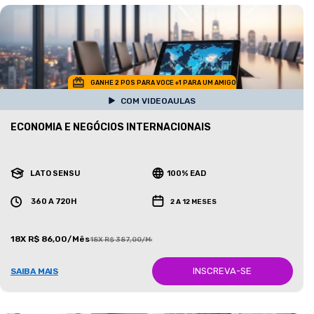
GANHE 2 POS PARA VOCE +1 PARA UM AMIGO
COM VIDEOAULAS
ECONOMIA E NEGÓCIOS INTERNACIONAIS
LATO SENSU
100% EAD
360 A 720H
2 A 12 MESES
18X R$ 86,00/Mês
18X R$ 387,00/Mês
INSCREVA-SE
SAIBA MAIS